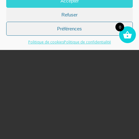
Accepter
Mon Compte
Refuser
0
Préférences
Mon compte
Mentions légales
Mes données
Politique de cookies
Politique de confidentialité
Politique de confidentialité
Conditions générales de vente et d’utilisation